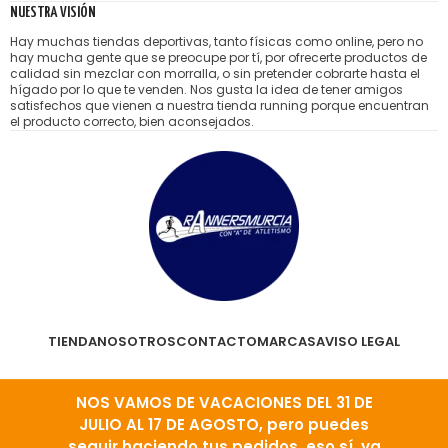
NUESTRA VISIÓN
Hay muchas tiendas deportivas, tanto físicas como online, pero no
hay mucha gente que se preocupe por tí, por ofrecerte productos de
calidad sin mezclar con morralla, o sin pretender cobrarte hasta el
hígado por lo que te venden. Nos gusta la idea de tener amigos
satisfechos que vienen a nuestra tienda running porque encuentran
el producto correcto, bien aconsejados.
TIENDA
NOSOTROS
CONTACTO
MARCAS
AVISO LEGAL
PRIVACIDAD Y COOKIES
CONDICIONES DE VENTA
NOS VAMOS DE VACACIONES DEL 31 DE
JULIO AL 17 DE AGOSTO, pero puedes
seguir haciendo tus pedidos, eso sí, ya