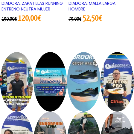
DIADORA
,
ZAPATILLAS RUNNING
DIADORA
,
MALLA LARGA
ENTRENO NEUTRA MUJER
HOMBRE
120,00
€
52,50
€
150,00
€
75,00
€