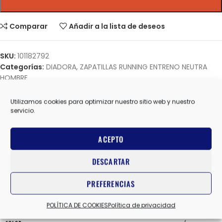
Comparar
Añadir a la lista de deseos
SKU:
101182792
Categorías:
DIADORA
,
ZAPATILLAS RUNNING ENTRENO NEUTRA
HOMBRE
Share:
Utilizamos cookies para optimizar nuestro sitio web y nuestro
servicio.
Información adicional
ACEPTO
DIADORA
MARCAS
DESCARTAR
10 USA
,
10.5 USA
,
11 USA
,
11.5 USA
,
8.5 USA
,
9 USA
,
9.5 USA
PREFERENCIAS
TALLA
POLÍTICA DE COOKIES
Política de privacidad