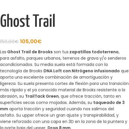
Ghost Trail
105,00
€
150,00
€
Las
Ghost Trail de Brooks
son tus
zapatillas todoterreno
,
para asfalto, parques urbanos, terrenos de grava y/o senderos
acondicionados. Su media suela está formada con la
tecnología de Brooks
DNA Loft con Nitrógeno infusionado
que
aporta una excelente combinación de amortiguación y
ligereza. Su suela presenta cortes de flexión para una transición
más rápida y el ya conocido material de Brooks resistente a la
abrasión, su
TrailTack Green
, que ofrece tracción, tanto en
superficies secas como mojadas. Además, su
taqueado de 3
mm
aporta tracción y seguridad cuando nos salimos del
asfalto. Su upper ofrece un gran ajuste y transpirabilidad, y
viene reforzado con una capa en 3D en la zona de la puntera y
la parte baja del upper.
Drop 8 mm.