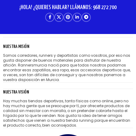
¡HOLA! ¿QUIERES HABLAR? LLÁMANOS: 968 272 700
NUESTRA MISIÓN
Somos corredores, runners y deportistas como vosotros, por eso nos
gusta disponer de buenos materiales para disfrutar de nuestra
afición. Rannersmurcia nació para que todos nosotros podamos
encontrar esas zapatillas, esa ropa, esos accesorios deportivos que,
a veces, son tan difíciles de conseguir y que nosotros ponemos a
vuestra disposición en Murcia.
NUESTRA VISIÓN
Hay muchas tiendas deportivas, tanto físicas como online, pero no
hay mucha gente que se preocupe por tí, por ofrecerte productos de
calidad sin mezclar con morralla, o sin pretender cobrarte hasta el
hígado por lo que te venden. Nos gusta la idea de tener amigos
satisfechos que vienen a nuestra tienda running porque encuentran
el producto correcto, bien aconsejados.