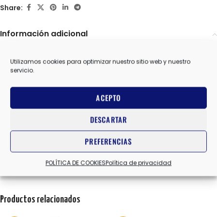
Share:
Información adicional
BROOKS
MARCAS
Utilizamos cookies para optimizar nuestro sitio web y nuestro
servicio.
10 USA
,
10.5 USA
,
11 USA
,
8 USA
,
8.5 USA
,
9 USA
,
9.5 USA
TALLA
ACEPTO
DESCARTAR
CREMA/AMARILLO/AZUL
COLOR
PREFERENCIAS
Valoraciones (0)
POLÍTICA DE COOKIES
Política de privacidad
Productos relacionados