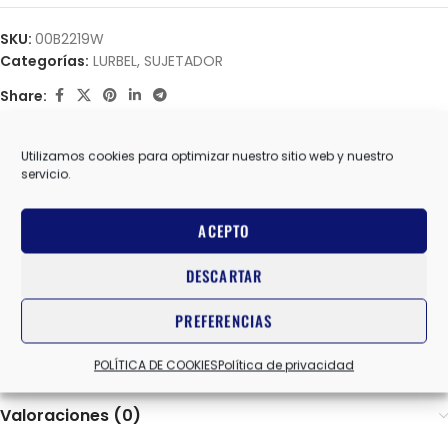
SKU:
00B2219W
Categorías:
LURBEL
,
SUJETADOR
Share:
Información adicional
Utilizamos cookies para optimizar nuestro sitio web y nuestro
servicio.
LURBEL
MARCAS
ACEPTO
L
,
M
,
S
TALLA
DESCARTAR
PREFERENCIAS
NEGRO
COLOR
POLÍTICA DE COOKIES
Política de privacidad
Valoraciones (0)