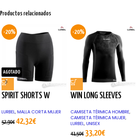
Productos relacionados
-20%
-20%
AGOTADO
SPIRIT SHORTS W
WIN LONG SLEEVES
LURBEL
,
MALLA CORTA MUJER
CAMISETA TÉRMICA HOMBRE
,
CAMISETA TÉRMICA MUJER
,
42,32
€
52,90
€
LURBEL
,
UNISEX
33,20
€
41,50
€