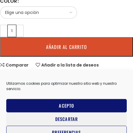
COLOR
AÑADIR AL CARRITO
Comparar
Añadir a la lista de deseos
SKU:
00A1223U
Utilizamos cookies para optimizar nuestro sitio web y nuestro
servicio.
Categorías:
CALCETINES
,
CALCETINES COMPRESION
,
CALCETINES
TRAIL
,
LURBEL
,
UNISEX
ACEPTO
Share:
DESCARTAR
Información adicional
PREFERENCIAS