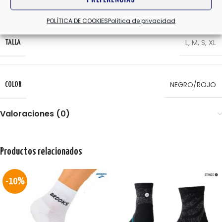
LURBEL
MARCAS
POLÍTICA DE COOKIES
Política de privacidad
L
,
M
,
S
,
XL
TALLA
NEGRO/ROJO
COLOR
Valoraciones (0)
Productos relacionados
-10%