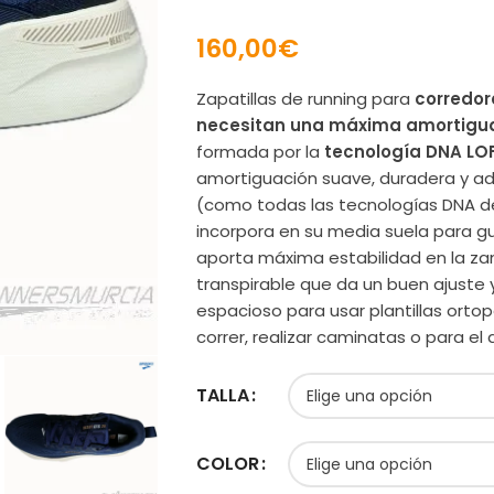
160,00
€
Zapatillas de running para
corredor
necesitan una máxima amortigua
formada por la
tecnología DNA LO
amortiguación suave, duradera y ad
(como todas las tecnologías DNA de
incorpora en su media suela para gu
aporta máxima estabilidad en la zan
transpirable que da un buen ajuste y
espacioso para usar plantillas orto
correr, realizar caminatas o para el d
TALLA
COLOR