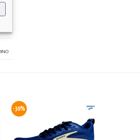
 USA
RINO
-30%
-30%