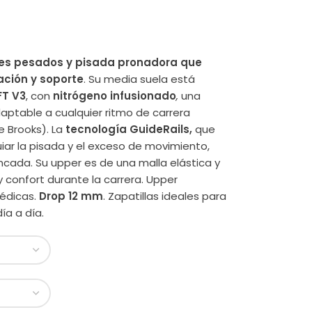
es pesados y pisada pronadora que
ción y soporte
. Su media suela está
FT V3
, con
nitrógeno infusionado
,
una
aptable a cualquier ritmo de carrera
 Brooks). La
tecnología GuideRails,
que
iar la pisada y el exceso de movimiento,
cada. Su upper es de una malla elástica y
 confort durante la carrera. Upper
pédicas.
Drop 12 mm
. Zapatillas ideales para
ía a día.