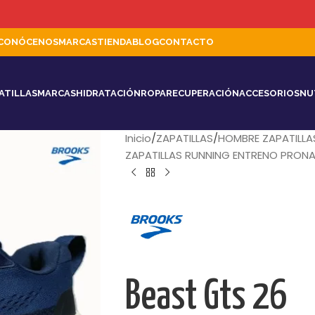
CONÓCENOS
MARCAS
TIENDA
BLOG
CONTACTO
ATILLAS
MARCAS
HIDRATACIÓN
ROPA
RECUPERACIÓN
ACCESORIOS
NU
Inicio
ZAPATILLAS
HOMBRE ZAPATILLA
ZAPATILLAS RUNNING ENTRENO PRO
Beast Gts 26