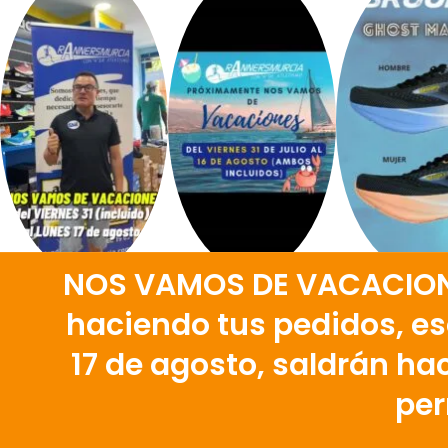
NOS VAMOS DE VACACIONES
haciendo tus pedidos, eso
¡H
17 de agosto, saldrán hac
per