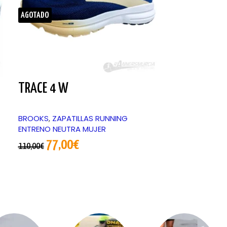
AGOTADO
TRACE 4 W
SPARK TIG
BROOKS
,
ZAPATILLAS RUNNING
BROOKS
,
MALL
ENTRENO NEUTRA MUJER
52,50
75,00
€
77,00
€
110,00
€