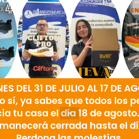
 DEL 31 DE JULIO AL 17 DE AG
 sí, ya sabes que todos los pe
OLA! ¿QUIERES HABLAR? LLÁMANOS: 968 272 
ia tu casa el día 18 de agosto
manecerá cerrada hasta el dí
Perdona las molestias.