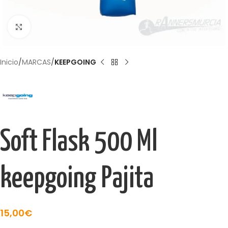
Haga Click para agrandar
Inicio
MARCAS
KEEPGOING
Soft Flask 500 Ml
keepgoing Pajita
15,00
€