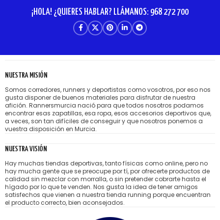
¡HOLA! ¿QUIERES HABLAR? LLÁMANOS: 968 272 700
NUESTRA MISIÓN
Somos corredores, runners y deportistas como vosotros, por eso nos
gusta disponer de buenos materiales para disfrutar de nuestra
afición. Rannersmurcia nació para que todos nosotros podamos
encontrar esas zapatillas, esa ropa, esos accesorios deportivos que,
a veces, son tan difíciles de conseguir y que nosotros ponemos a
vuestra disposición en Murcia.
NUESTRA VISIÓN
Hay muchas tiendas deportivas, tanto físicas como online, pero no
hay mucha gente que se preocupe por tí, por ofrecerte productos de
calidad sin mezclar con morralla, o sin pretender cobrarte hasta el
hígado por lo que te venden. Nos gusta la idea de tener amigos
satisfechos que vienen a nuestra tienda running porque encuentran
el producto correcto, bien aconsejados.