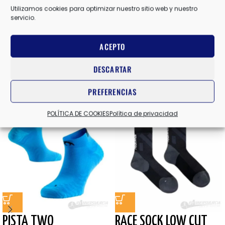
Utilizamos cookies para optimizar nuestro sitio web y nuestro
servicio.
AMARILLO FLUOR/NEGRO
,
AZUL ROYAL
,
BLANCO
,
NEGRO
COLOR
ACEPTO
Valoraciones (0)
DESCARTAR
Productos relacionados
PREFERENCIAS
POLÍTICA DE COOKIES
Política de privacidad
PISTA TWO
RACE SOCK LOW CUT