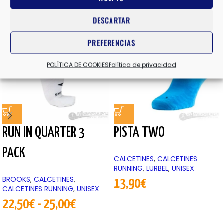
Productos relacionados
DESCARTAR
-10%
PREFERENCIAS
POLÍTICA DE COOKIES
Política de privacidad
RUN IN QUARTER 3
PISTA TWO
PACK
CALCETINES
,
CALCETINES
RUNNING
,
LURBEL
,
UNISEX
BROOKS
,
CALCETINES
,
13,90
€
CALCETINES RUNNING
,
UNISEX
22,50
€
-
25,00
€