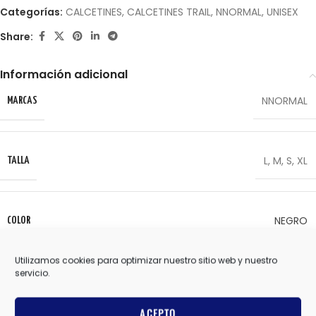
Categorías:
CALCETINES
,
CALCETINES TRAIL
,
NNORMAL
,
UNISEX
Share:
Información adicional
NNORMAL
MARCAS
L
,
M
,
S
,
XL
TALLA
NEGRO
COLOR
Utilizamos cookies para optimizar nuestro sitio web y nuestro
Valoraciones (0)
servicio.
ACEPTO