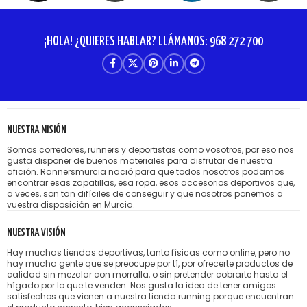
¡HOLA! ¿QUIERES HABLAR? LLÁMANOS: 968 272 700
NUESTRA MISIÓN
Somos corredores, runners y deportistas como vosotros, por eso nos
gusta disponer de buenos materiales para disfrutar de nuestra
afición. Rannersmurcia nació para que todos nosotros podamos
encontrar esas zapatillas, esa ropa, esos accesorios deportivos que,
a veces, son tan difíciles de conseguir y que nosotros ponemos a
vuestra disposición en Murcia.
NUESTRA VISIÓN
Hay muchas tiendas deportivas, tanto físicas como online, pero no
hay mucha gente que se preocupe por tí, por ofrecerte productos de
calidad sin mezclar con morralla, o sin pretender cobrarte hasta el
hígado por lo que te venden. Nos gusta la idea de tener amigos
satisfechos que vienen a nuestra tienda running porque encuentran