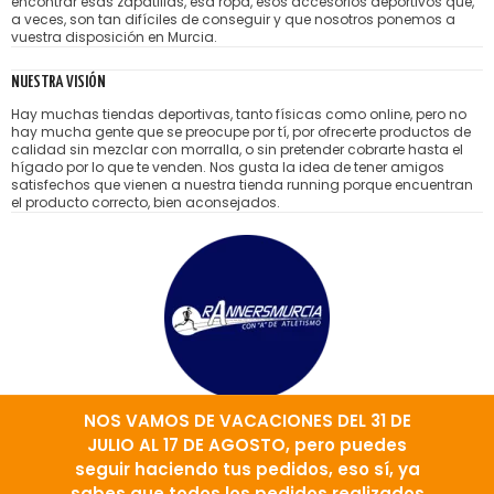
encontrar esas zapatillas, esa ropa, esos accesorios deportivos que,
a veces, son tan difíciles de conseguir y que nosotros ponemos a
vuestra disposición en Murcia.
NUESTRA VISIÓN
Hay muchas tiendas deportivas, tanto físicas como online, pero no
hay mucha gente que se preocupe por tí, por ofrecerte productos de
calidad sin mezclar con morralla, o sin pretender cobrarte hasta el
hígado por lo que te venden. Nos gusta la idea de tener amigos
satisfechos que vienen a nuestra tienda running porque encuentran
el producto correcto, bien aconsejados.
NOS VAMOS DE VACACIONES DEL 31 DE
JULIO AL 17 DE AGOSTO, pero puedes
TIENDA
NOSOTROS
CONTACTO
MARCAS
AVISO LEGAL
seguir haciendo tus pedidos, eso sí, ya
PRIVACIDAD Y COOKIES
CONDICIONES DE VENTA
sabes que todos los pedidos realizados