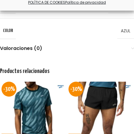
POLÍTICA DE COOKIES
Política de privacidad
L
,
M
,
S
,
XL
TALLA
AZUL
COLOR
Valoraciones (0)
Productos relacionados
-30%
-30%