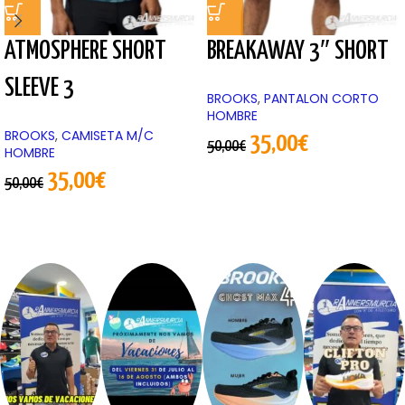
ATMOSPHERE SHORT
BREAKAWAY 3″ SHORT
SLEEVE 3
BROOKS
,
PANTALON CORTO
HOMBRE
BROOKS
,
CAMISETA M/C
35,00
€
50,00
€
HOMBRE
35,00
€
50,00
€