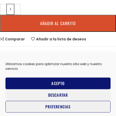
AÑADIR AL CARRITO
Comparar
Añadir a la lista de deseos
SKU:
211592473
Categorías:
BROOKS
,
PANTALON CORTO HOMBRE
,
ROPA
Utilizamos cookies para optimizar nuestro sitio web y nuestro
PANTALON CORTO TRAIL HOMBRE
servicio.
Share:
ACEPTO
Información adicional
DESCARTAR
BROOKS
MARCAS
PREFERENCIAS